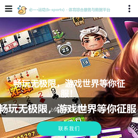
Search...
畅玩无极限，游戏世界等你征
服！
b体育必一官网
联系我们