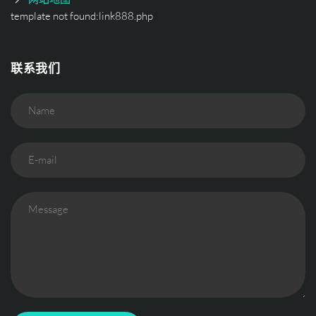
template not found:link888.php
联系我们
Name
E-mail
Message