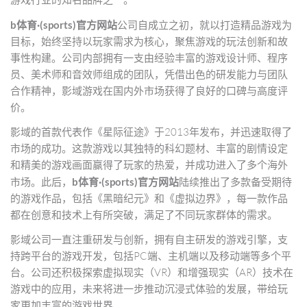
b体育·(sports)官方网站
公司自成立之初，就以打造精品游戏为
目标，始终坚持以玩家需求为核心，聚焦游戏的玩法创新和故
事性构建。公司内部拥有一支由经验丰富的游戏设计师、程序
员、美术师和音效师组成的团队，凭借出色的研发能力与团队
合作精神，影域游戏在国内外市场获得了良好的口碑与高度评
价。
影域的首款代表作《星际征途》于2013年发布，并迅速取得了
市场的成功。这款游戏以其独特的科幻题材、丰富的剧情设定
和精美的游戏画面赢得了玩家的热爱，并成功进入了多个海外
市场。此后，
b体育·(sports)官方网站
陆续推出了多款备受期待
的游戏作品，包括《黑暗纪元》和《虚拟边界》，每一款作品
都在创意和技术上有所突破，满足了不同玩家群体的需求。
影域公司一直注重研发与创新，拥有自主研发的游戏引擎，支
持跨平台的游戏开发，包括PC端、主机端以及移动端等多个平
台。公司还积极探索虚拟现实（VR）和增强现实（AR）技术在
游戏中的应用，未来将进一步推动沉浸式体验的发展，带给玩
家更加丰富的游戏世界。