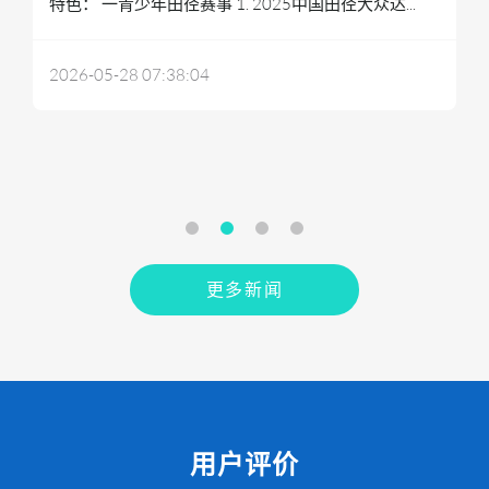
特色： 一青少年田径赛事 1. 2025中国田径大众达...
2026-05-28 07:38:04
更多新闻
用户评价