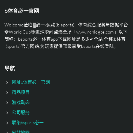
b体育必一官网
Welcome莅临▓必一·运动(b-sports) - 体育综合服务与数据平台
💎World Cup🎯进球瞬间点燃全场「www.renlegbs.com」以下
简称：bsports必一体育app下载网址是多少✔全站,全称:b体育
·(sports)官方网站,为玩家提供顶级享受bsports在线登陆。
导航
网址b体育必一官网
精品项目
游戏动态
公司服务
联络bsports必一
网站地图